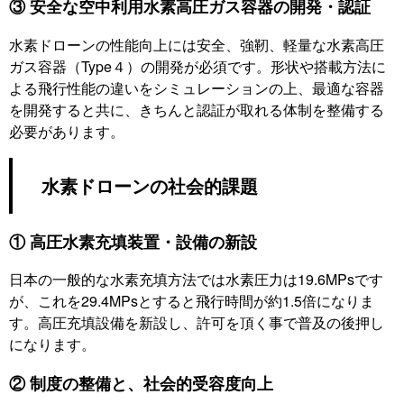
③ 安全な空中利用水素高圧ガス容器の開発・認証
水素ドローンの性能向上には安全、強靭、軽量な水素高圧
ガス容器（Type４）の開発が必須です。形状や搭載方法に
よる飛行性能の違いをシミュレーションの上、最適な容器
を開発すると共に、きちんと認証が取れる体制を整備する
必要があります。
水素ドローンの社会的課題
① 高圧水素充填装置・設備の新設
日本の一般的な水素充填方法では水素圧力は19.6MPsです
が、これを29.4MPsとすると飛行時間が約1.5倍になりま
す。高圧充填設備を新設し、許可を頂く事で普及の後押し
になります。
② 制度の整備と、社会的受容度向上