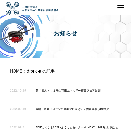
お知らせ
HOME
>
drone-it の記事
2022.10.15
第11回ふくしま再生可能エネルギー産業フェア出展
2022.09.30
寄稿「水素ドローンの産業化に向けて」代表理事 貝應大介
2022.09.01
REIFふくしま2022×ふくしまゼロカーボンDAY！2022に出展しま